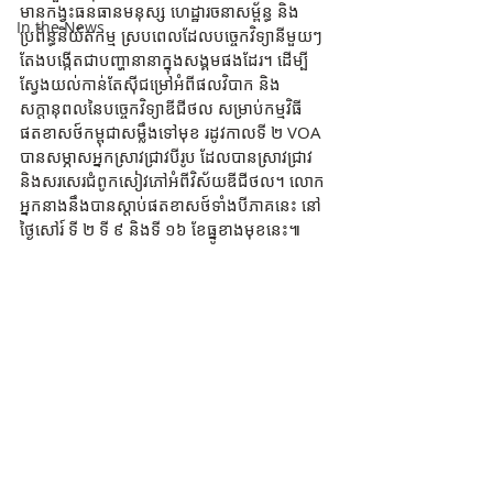
មាន​កង្វះ​ធនធានមនុស្ស ហេដ្ឋារចនា​សម្ព័ន្ធ និង
In the News
ប្រព័ន្ធ​និយ័តកម្ម​ ស្របពេល​ដែល​បច្ចេកវិទ្យា​នីមួយៗ​
តែង​បង្កើត​ជា​បញ្ហា​នានាក្នុង​សង្គមផងដែរ។ ដើម្បី​
ស្វែង​យល់​កាន់​តែ​ស៊ីជម្រៅ​អំពី​ផលវិបាក និង​
សក្តានុពល​នៃ​បច្ចេកវិទ្យា​ឌីជីថល សម្រាប់កម្មវិធី​
ផតខាសថ៍កម្ពុជាសម្លឹងទៅមុខ រដូវកាលទី ២ VOA 
បាន​សម្ភាស​អ្នក​ស្រាវជ្រាវ​បីរូប​ ដែលបាន​ស្រាវជ្រាវ​
និង​សរសេរ​ជំពូក​សៀវភៅ​អំពី​វិស័យ​ឌីជីថល។ លោក
អ្នកនាងនឹងបានស្តាប់ផតខាសថ៍ទាំងបីភាគនេះ នៅ
ថ្ងៃសៅរ៍ ទី ២ ទី ៩ និងទី ១៦ ខែធ្នូខាងមុខនេះ៕