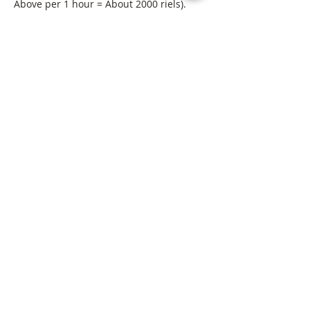
Above per 1 hour = About 2000 riels).
You can also park on the street at Tela
Gas Station (At your own risk).
Get in Touch
Get our newsletter