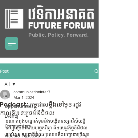
Public. Policy. Forward.
Post
All
communicationinter3
All
Mar 1, 2024
Podcast: កម្ពុជាសម្លឹងទៅមុខ រដូវ
Opportunities
កាលទី២ វប្បធម៌​ឌីជីថល
Events
ខណៈ​កំពុង​បណ្តាក់ទុន​និង​បង្កើត​ទស្សនវិស័យ​ថ្មី​
Commentary
ដើម្បី​ពង្រឹង​វិស័យ​បច្ចេកវិទ្យា និង​សេដ្ឋកិច្ច​ឌីជីថល​
របស់ខ្លួន កម្ពុជាក៏​កំពុង​ប្រឈម​នឹង​បញ្ហា​ជាច្រើន​រួម
Video & Podcasts