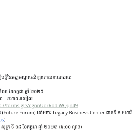
្តិបត្តិនៃមជ្ឈមណ្ឌលសិក្សាគោលនយោបាយ
 ទី១៩ ខែកក្កដា ឆ្នាំ ២០២៥  
​ - ២:៣០​​​​​​​​​ រសៀល
s://forms.gle/egnnUorRddiWQqn49
ត (Future Forum) នៅអគារ Legacy Business Center ជាន់ទី ៩ មហាវិថ
ps
)
ងៃ សុក្រ ទី ១៨ 
ខែកក្កដា ឆ្នាំ ២០២៥ 
 (៥:០០ ល្ងាច)