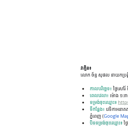
វាគ្មិន៖ 
លោក ច័ន្ទ សុផល នាយកប្រត
កាលបរិច្ឆេទ
៖
ថ្ងៃសៅរ៍
ពេលវេលា
៖
 ម៉ោង ១:៣០​​​
ទម្រង់ចុះឈ្មោះ
៖ 
http
ទីកន្លែង
៖
 វេទិកាអនាគ
ភ្នំពេញ
 (
Google Ma
បិទទម្រង់ចុះឈ្មោះ
៖
ថ្