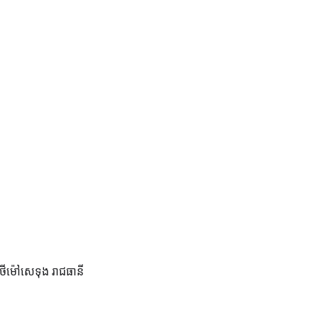
ីម៉ៅសេទុង រាជធានី