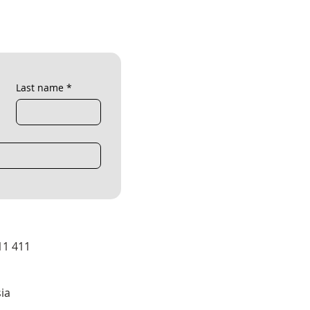
Last name
*
11 411
ia