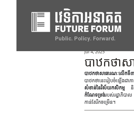
All
Opportunities
Events
Public. Policy. Forward.
Jul 4, 2025
បាឋកថាស
បាឋកថាសាធារណៈលើកទី៣ស្តី
បាឋកថានេះរៀបចំឡើងជាភាសាខ្
សំខាន់នៃវិស័យកសិកម្ម
 និ
កំណែទម្រង់
របស់រដ្ឋាភិបាល 
កាន់តែរីកចម្រើន។