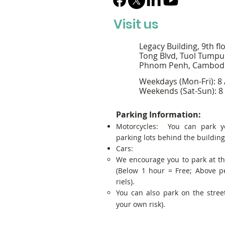
Visit us
Legacy Building, 9th fl
Tong Blvd, Tuol Tumpu
Phnom Penh, Cambod
Weekdays (Mon-Fri): 8
Weekends (Sat-Sun): 8
Parking Information:
Motorcycles: You can park y
parking lots behind the building
Cars:
We encourage you to park at t
(Below 1 hour = Free; Above p
riels).
You can also park on the street
your own risk).