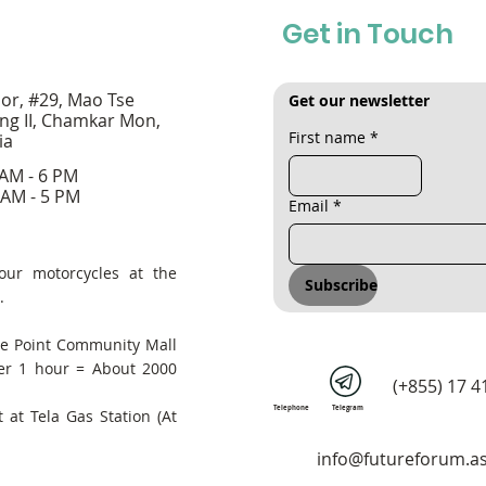
Get in Touch
oor, #29, Mao Tse
Get our newsletter
ng II, Chamkar Mon,
First name
*
ia
 AM - 6 PM
 AM - 5 PM
Email
*
our motorcycles at the
Subscribe
.
he Point Community Mall
er 1 hour = About 2000
(+855) 17 4
Telephone
Telegram
 at Tela Gas Station (At
info@futureforum.as