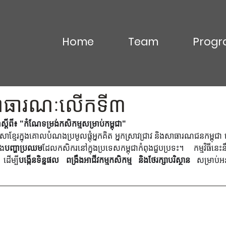
Home
Team
Progr
Commentary
Video & Podcasts
In the News
ាធារណៈលើកទី៣
ពី៖ "កំណែទម្រង់កសិកម្មសម្រាប់កម្ពុជា"
មែរក្នុងគោលបំណងប្រមូលផ្តុំអ្នកគិត អ្នកស្រាវជ្រាវ និងសាធារណជនកម្ពុជា ដ
ង
បញ្ហាប្រឈម
ដែលកសិករនៅក្នុងប្រទេសកម្ពុជាកំពុងជួបប្រទះ។ កម្មវិធីនេះន
ដើម្បី
បង្កើនទិន្នផល ពង្រឹងអាជីវកម្មកសិកម្ម និងថែរក្សាបរិស្ថាន
 សម្រាប់អន