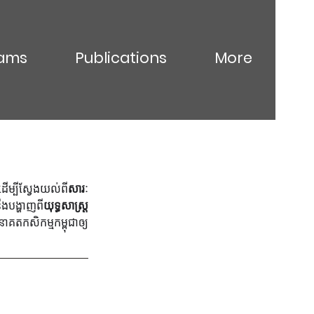
ams
Publications
More
ើម្បីស្វែងយល់ពី
សារៈ
ឹងបង្ហាញពី
យុទ្ធសាស្ត្រ
ាគតកសិកម្មកម្ពុជាឲ្យ